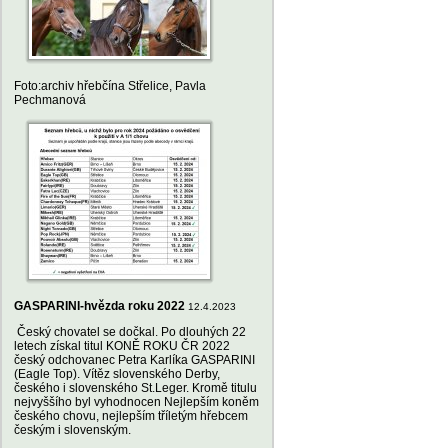
Foto:archiv hřebčína Střelice, Pavla
Pechmanová
GASPARINI-hvězda roku 2022
12.4.2023
Český chovatel se dočkal. Po dlouhých 22
letech získal titul KONĚ ROKU ČR 2022
český odchovanec Petra Karlíka GASPARINI
(Eagle Top). Vítěz slovenského Derby,
českého i slovenského St.Leger. Kromě titulu
nejvyššího byl vyhodnocen Nejlepším koněm
českého chovu, nejlepším tříletým hřebcem
českým i slovenským.