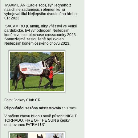
MAXMILIÁN (Eagle Top), syn jednoho z
našich nejžádanějších plemeníků, si
vybojoval titul Nejlepšího dvouletého hřebce
ČR 2023.
SACAMIRO (Camill), díky vítězství ve Velké
pardubické, byl vyhodnocen Nejlepším
koněm ve steeplechase crosscountry 2023.
Samozřejmě zaslouženě byl zvolen
Nejlepším koněm českého chovu 2023.
Foto: Jockey Club ČR
Připouštěcí sezóna odstartovala
15.2.2024
V našem chovu budou nově působit NIGHT
TORNADO, FIRE OF THE SUN a český
odchovanec FATRA LUC.