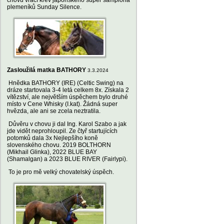
chovu vrací krev japonského super šampiona
plemeníků Sunday Silence.
Zasloužilá matka BATHORY
3.3.2024
Hnědka BATHORY (IRE) (Celtic Swing) na
dráze startovala 3-4 letá celkem 8x. Získala 2
vítězství, ale největším úspěchem bylo druhé
místo v Cene Whisky (I.kat). Žádná super
hvězda, ale ani se zcela neztratila.
Důvěru v chovu ji dal Ing. Karol Szabo a jak
jde vidět neprohloupil. Ze čtyř startujících
potomků dala 3x Nejlepšího koně
slovenského chovu. 2019 BOLTHORN
(Mikhail Glinka), 2022 BLUE BAY
(Shamalgan) a 2023 BLUE RIVER (Fairlypi).
To je pro mě velký chovatelský úspěch.