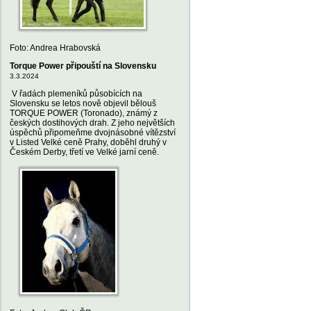
Foto: Andrea Hrabovská
Torque Power připouští na Slovensku
3.3.2024
V řadách plemeníků působících na
Slovensku se letos nově objevil bělouš
TORQUE POWER (Toronado), známý z
českých dostihových drah. Z jeho největších
úspěchů připomeňme dvojnásobné vítězství
v Listed Velké ceně Prahy, doběhl druhý v
Českém Derby, třetí ve Velké jarní ceně.