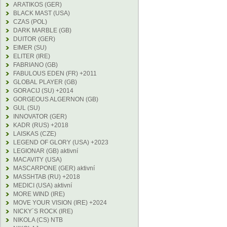
ARATIKOS (GER)
BLACK MAST (USA)
CZAS (POL)
DARK MARBLE (GB)
DUITOR (GER)
EIMER (SU)
ELITER (IRE)
FABRIANO (GB)
FABULOUS EDEN (FR) +2011
GLOBAL PLAYER (GB)
GORACIJ (SU) +2014
GORGEOUS ALGERNON (GB)
GUL (SU)
INNOVATOR (GER)
KADR (RUS) +2018
LAISKAS (CZE)
LEGEND OF GLORY (USA) +2023
LEGIONAR (GB) aktivní
MACAVITY (USA)
MASCARPONE (GER) aktivní
MASSHTAB (RU) +2018
MEDICI (USA) aktivní
MORE WIND (IRE)
MOVE YOUR VISION (IRE) +2024
NICKY´S ROCK (IRE)
NIKOLA (CS) NTB