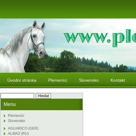
Úvodní stránka
Plemeníci
Slovensko
Kontakt
Menu
Plemeníci
Slovensko
AGUARICO (GER)
ALMAZ (RU)