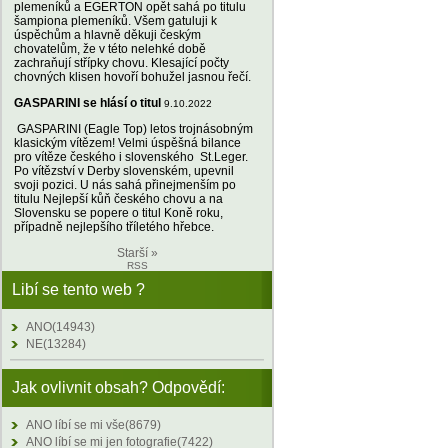
plemeníků a EGERTON opět sahá po titulu
šampiona plemeníků. Všem gatuluji k
úspěchům a hlavně děkuji českým
chovatelům, že v této nelehké době
zachraňují střípky chovu. Klesající počty
chovných klisen hovoří bohužel jasnou řečí.
GASPARINI se hlásí o titul
9.10.2022
GASPARINI (Eagle Top) letos trojnásobným
klasickým vítězem! Velmi úspěšná bilance
pro vítěze českého i slovenského St.Leger.
Po vítězství v Derby slovenském, upevnil
svoji pozici. U nás sahá přinejmenším po
titulu Nejlepší kůň českého chovu a na
Slovensku se popere o titul Koně roku,
případně nejlepšího tříletého hřebce.
Starší »
RSS
Libí se tento web ?
ANO(14943)
NE(13284)
Jak ovlivnit obsah? Odpovědí:
ANO líbí se mi vše(8679)
ANO líbí se mi jen fotografie(7422)