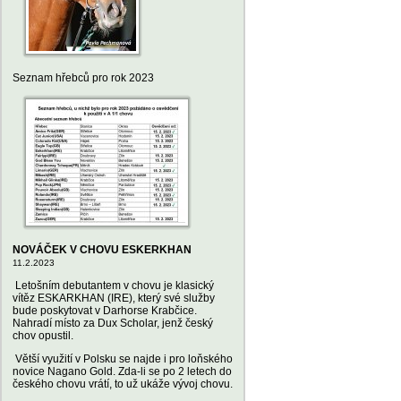
Seznam hřebců pro rok 2023
NOVÁČEK V CHOVU ESKERKHAN
11.2.2023
Letošním debutantem v chovu je klasický
vítěz ESKARKHAN (IRE), který své služby
bude poskytovat v Darhorse Krabčice.
Nahradí místo za Dux Scholar, jenž český
chov opustil.
Větší využití v Polsku se najde i pro loňského
novice Nagano Gold. Zda-li se po 2 letech do
českého chovu vrátí, to už ukáže vývoj chovu.