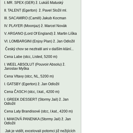
I. MR. SPEX (GER) ž. Lukáš Matuský
II. TALENT (Egerton) ž. Pavel Složil ml.
III. SACAMIRO (Camill) Jakub Kocman
IV. PLAYER (Moonjaz) ž. Marcel Novák
V. ARGANO (Lord Of England) ž. Martin Liška
VI. LOMBARGINI (Enjoy Plan) ž. Jan Odložil
Český chov se neztratil ani v dalším klání...
Cena Labe (stcc, Listed, 5200 m)
I. WEEL ABSOLUT (Pouvoir Absolu) ž.
Jaroslav Myška
Cena Vltavy (stcc, NL, 5200 m)
I. GATSBY (Egerton) ž. Jan Odložil
Cena ČASCH (stcc, I.kat., 4200 m)
I. GREEK DESSERT (Stormy Jail) ž. Jan
Odložil
Cena Laty Brandisové (stcc, I.kat., 4200 m)
I. MAKOVÁ PANENKA (Stormy Jail) ž. Jan
Odložil
Jak je vidět, excelovali potomci již nežijících