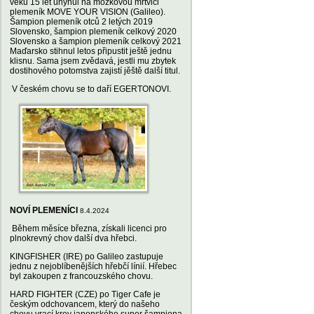
věku 15 let uhynul na mozkovou mrtvici
plemeník MOVE YOUR VISION (Galileo).
Šampion plemeník otců 2 letých 2019
Slovensko, šampion plemeník celkový 2020
Slovensko a šampion plemeník celkový 2021
Maďarsko stihnul letos připustit ještě jednu
klisnu. Sama jsem zvědavá, jestli mu zbytek
dostihového potomstva zajistí jěště další titul.
V českém chovu se to daří EGERTONOVI.
NOVÍ PLEMENÍCI
8.4.2024
Během měsíce března, získali licenci pro
plnokrevný chov další dva hřebci.
KINGFISHER (IRE) po Galileo zastupuje
jednu z nejoblíbenějších hřebčí línií. Hřebec
byl zakoupen z francouzského chovu.
HARD FIGHTER (CZE) po Tiger Cafe je
českým odchovancem, který do našeho