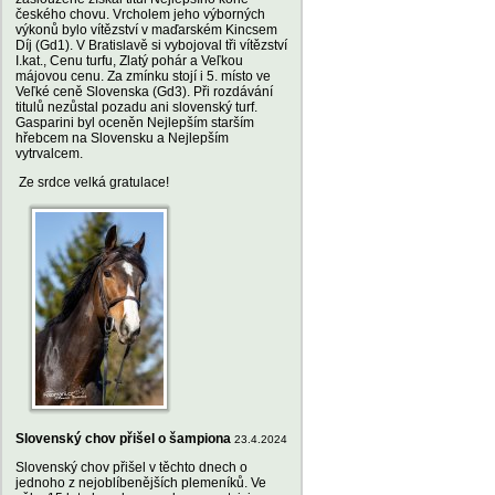
českého chovu. Vrcholem jeho výborných
výkonů bylo vítězství v maďarském Kincsem
Díj (Gd1). V Bratislavě si vybojoval tři vítězství
I.kat., Cenu turfu, Zlatý pohár a Veľkou
májovou cenu. Za zmínku stojí i 5. místo ve
Veľké ceně Slovenska (Gd3). Při rozdávání
titulů nezůstal pozadu ani slovenský turf.
Gasparini byl oceněn Nejlepším starším
hřebcem na Slovensku a Nejlepším
vytrvalcem.
Ze srdce velká gratulace!
Slovenský chov přišel o šampiona
23.4.2024
Slovenský chov přišel v těchto dnech o
jednoho z nejoblíbenějších plemeníků. Ve