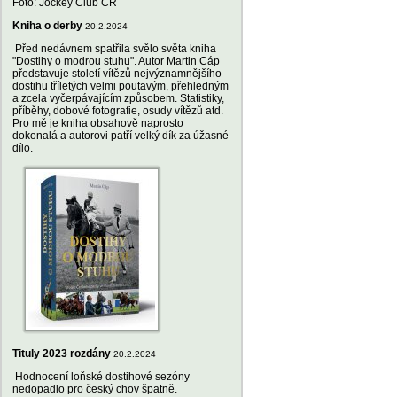
Foto: Jockey Club ČR
Kniha o derby
20.2.2024
Před nedávnem spatřila svělo světa kniha
"Dostihy o modrou stuhu". Autor Martin Cáp
představuje století vítězů nejvýznamnějšího
dostihu tříletých velmi poutavým, přehledným
a zcela vyčerpávajícím způsobem. Statistiky,
příběhy, dobové fotografie, osudy vítězů atd.
Pro mě je kniha obsahově naprosto
dokonalá a autorovi patří velký dík za úžasné
dílo.
Tituly 2023 rozdány
20.2.2024
Hodnocení loňské dostihové sezóny
nedopadlo pro český chov špatně.