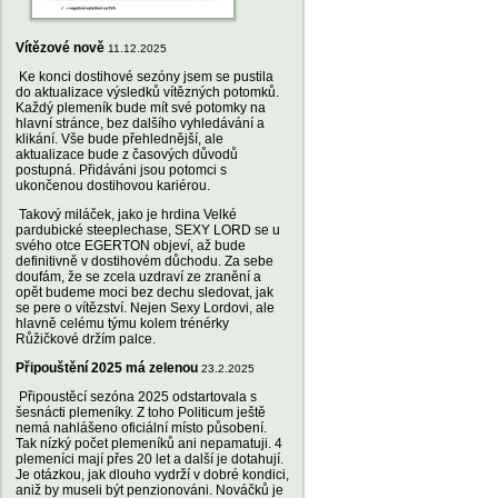
Vítězové nově
11.12.2025
Ke konci dostihové sezóny jsem se pustila
do aktualizace výsledků vítězných potomků.
Každý plemeník bude mít své potomky na
hlavní stránce, bez dalšího vyhledávání a
klikání. Vše bude přehlednější, ale
aktualizace bude z časových důvodů
postupná. Přidáváni jsou potomci s
ukončenou dostihovou kariérou.
Takový miláček, jako je hrdina Velké
pardubické steeplechase, SEXY LORD se u
svého otce EGERTON objeví, až bude
definitivně v dostihovém důchodu. Za sebe
doufám, že se zcela uzdraví ze zranění a
opět budeme moci bez dechu sledovat, jak
se pere o vítězství. Nejen Sexy Lordovi, ale
hlavně celému týmu kolem trénérky
Růžičkové držím palce.
Připouštění 2025 má zelenou
23.2.2025
Připoustěcí sezóna 2025 odstartovala s
šesnácti plemeníky. Z toho Politicum ještě
nemá nahlášeno oficiální místo působení.
Tak nízký počet plemeníků ani nepamatuji. 4
plemeníci mají přes 20 let a další je dotahují.
Je otázkou, jak dlouho vydrží v dobré kondici,
aniž by museli být penzionováni. Nováčků je