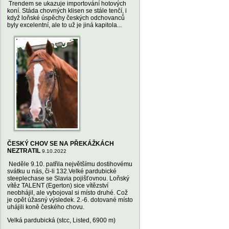
Trendem se ukazuje importování hotových
koní. Stáda chovných klisen se stále tenčí, i
když loňské úspěchy českých odchovanců
byly excelentní, ale to už je jiná kapitola...
ČESKÝ CHOV SE NA PŘEKÁŽKÁCH
NEZTRATIL
9.10.2022
Neděle 9.10. patřila největšímu dostihovému
svátku u nás, či-li 132.Velké pardubické
steeplechase se Slavia pojišťovnou. Loňský
vítěz TALENT (Egerton) sice vítězství
neobhájil, ale vybojoval si místo druhé. Což
je opět úžasný výsledek. 2.-6. dotované místo
uhájili koně českého chovu.
Velká pardubická (stcc, Listed, 6900 m)