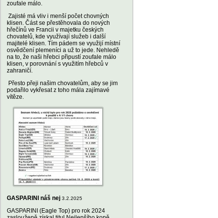
zoufale málo.
Zajisté má vliv i menší počet chovných
klisen. Část se přestěhovala do nových
hřečínů ve Francii v majetku českých
chovatelů, kde využívají služeb i další
majitelé klisen. Tím pádem se využijí místní
osvědčení plemeníci a už to jede. Nehledě
na to, že naši hřebci připustí zoufale málo
klisen, v porovnání s využitím hřebců v
zahraničí.
Přesto přeji našim chovatelům, aby se jim
podařilo vykřesat z toho mála zajímavé
vítěze.
GASPARINI náš nej
3.2.2025
GASPARINI (Eagle Top) pro rok 2024
zaslouženě získal titul Nejlepšího koně