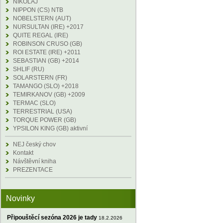
NIKOLAJ
NIPPON (CS) NTB
NOBELSTERN (AUT)
NURSULTAN (IRE) +2017
QUITE REGAL (IRE)
ROBINSON CRUSO (GB)
ROI ESTATE (IRE) +2011
SEBASTIAN (GB) +2014
SHLIF (RU)
SOLARSTERN (FR)
TAMANGO (SLO) +2018
TEMIRKANOV (GB) +2009
TERMAC (SLO)
TERRESTRIAL (USA)
TORQUE POWER (GB)
YPSILON KING (GB) aktivní
NEJ český chov
Kontakt
Návštěvní kniha
PREZENTACE
Novinky
Připouštěcí sezóna 2026 je tady
18.2.2026