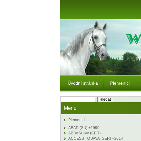
Úvodní stránka
Plemeníci
Menu
Plemeníci
ABAD (SU) +1990
ABBASHIVA (GER)
ACCESS TO JAVA (GER) +2014