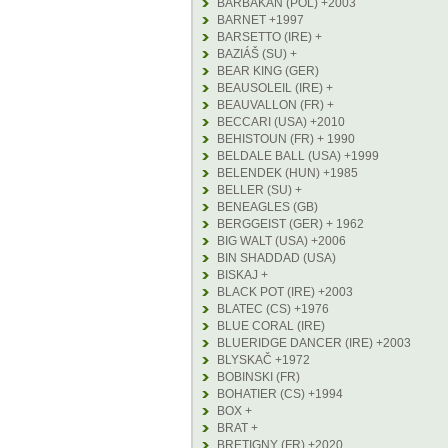
BARBAKAN (POL) +2003
BARNET +1997
BARSETTO (IRE) +
BAZIÁŠ (SU) +
BEAR KING (GER)
BEAUSOLEIL (IRE) +
BEAUVALLON (FR) +
BECCARI (USA) +2010
BEHISTOUN (FR) + 1990
BELDALE BALL (USA) +1999
BELENDEK (HUN) +1985
BELLER (SU) +
BENEAGLES (GB)
BERGGEIST (GER) + 1962
BIG WALT (USA) +2006
BIN SHADDAD (USA)
BISKAJ +
BLACK POT (IRE) +2003
BLATEC (CS) +1976
BLUE CORAL (IRE)
BLUERIDGE DANCER (IRE) +2003
BLYSKAČ +1972
BOBINSKI (FR)
BOHATIER (CS) +1994
BOX +
BRAT +
BRETIGNY (FR) +2020