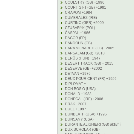
COULSTRY (GB) +1996
COURT GIFT (GB) +1981
CRAPOM +1984
CUMBRALES (IRE)
CURTINO (GER) +2009
CZUBARYK (POL)
ČASPAL +1986
DAGOR (FR)
DANDOUN (GB)
DARA MONARCH (GB) +2005
DARSALAM (GB) +2018
DERÜS (HUN) +1947
DESERT TRACK (GB) + 2015
DESERVE (GB) +2002
DETVAN +1976
DEUX POUR CENT (FR) +1956
DIPLOMAT +
DON BOSIO (USA)
DONALD +1988
DONEGAL (IRE) +2006
DRAK +2007
DUEL +1997
DUNBEATH (USA) +1996
DUNSANY (USA)
DURANTE ALIGHIERI (GB) aktivní
DUX SCHOLAR (GB)