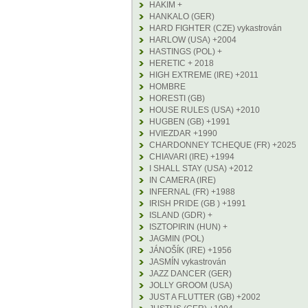
HAKIM +
HANKALO (GER)
HARD FIGHTER (CZE) vykastrován
HARLOW (USA) +2004
HASTINGS (POL) +
HERETIC + 2018
HIGH EXTREME (IRE) +2011
HOMBRE
HORESTI (GB)
HOUSE RULES (USA) +2010
HUGBEN (GB) +1991
HVIEZDAR +1990
CHARDONNEY TCHEQUE (FR) +2025
CHIAVARI (IRE) +1994
I SHALL STAY (USA) +2012
IN CAMERA (IRE)
INFERNAL (FR) +1988
IRISH PRIDE (GB ) +1991
ISLAND (GDR) +
ISZTOPIRIN (HUN) +
JAGMIN (POL)
JÁNOŠÍK (IRE) +1956
JASMÍN vykastrován
JAZZ DANCER (GER)
JOLLY GROOM (USA)
JUST A FLUTTER (GB) +2002