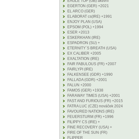
EAGLE TOP (GB) aktivní
EGERTON (GER) +2021
EL ARCO (GER)
ELABORAT cs(IRE) +1991
ENJOY PLAN (USA)
EPSOM (POL) +1994
ESER +2013
ESKERKHAN (IRE)
ESPADRON (SU) +
ETERNITY´S BREATH (USA)
EX CALIBER +2005
EXALTATION (IRE)
FAIR FABULOUS (FR) +2007
FAIRLYPI (IRE)
FALKENSEE (GDR) +1990
FALLADA (GDR) +2001
FALUN +2000
FAMOS (GER) +1938
FARAWAY TIMES (USA) +2001
FAST AND FURIOUS (FR) +2015
FATRA LUC (CZE) nováček 2024
FAVOURED NATIONS (IRE)
FEUERSTURM (FR) +1996
FILIPPY CS (IRE) +
FINE RECOVERY (USA) +
FIRE OF THE SUN (FR)
FLIPPER