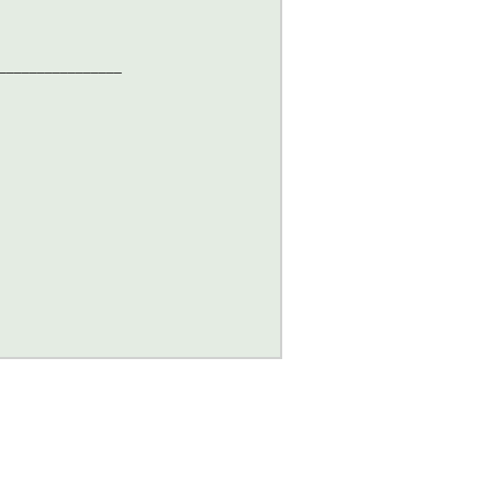
________________