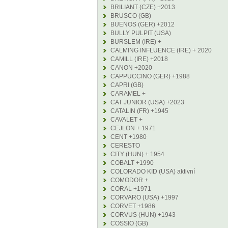
BRILIANT (CZE) +2013
BRUSCO (GB)
BUENOS (GER) +2012
BULLY PULPIT (USA)
BURSLEM (IRE) +
CALMING INFLUENCE (IRE) + 2020
CAMILL (IRE) +2018
CANON +2020
CAPPUCCINO (GER) +1988
CAPRI (GB)
CARAMEL +
CAT JUNIOR (USA) +2023
CATALIN (FR) +1945
CAVALET +
CEJLON + 1971
CENT +1980
CERESTO
CITY (HUN) + 1954
COBALT +1990
COLORADO KID (USA) aktivní
COMODOR +
CORAL +1971
CORVARO (USA) +1997
CORVET +1986
CORVUS (HUN) +1943
COSSIO (GB)