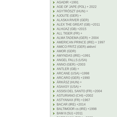
AGADIR +1991
AGE OF JAPE (POL) + 2022
AGYTRÖSZT (HUN) +
AJOUTE (GER) +
ALASKA RIVER (GER)
ALEX THE GREAT (GB) +2011
ALHIJAZ (GB) +2015
ALL TIGER (FR) +
ALMA TADEMA (GER) + 2004
AMERICAN PRINCE (IRE) + 1997
AMICO FRITZ (GER) aktivní
AMOR (GDR)
AMYNDAS (IRE) +1991
ANGEL FALLS (USA)
ANNO (GER) +2003
ANTLER (GB) +
ARCANE (USA) +1998
ARCARO (GER) +1990
ÁRKÁSZ (HUN) +
ASAASY (USA) +
ASSISI DEL SANTO (FR) +2004
ASTURIANO (CHI) +2002
ASTYANAX (FR) +1967
BACAR (IRE) +2014
BALTIMOOR cs (IRE) +1998
BAM II (SU) +2011