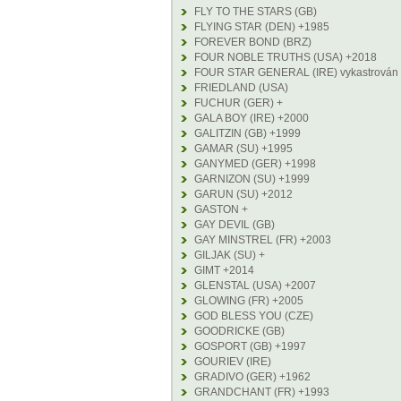
FLY TO THE STARS (GB)
FLYING STAR (DEN) +1985
FOREVER BOND (BRZ)
FOUR NOBLE TRUTHS (USA) +2018
FOUR STAR GENERAL (IRE) vykastrován
FRIEDLAND (USA)
FUCHUR (GER) +
GALA BOY (IRE) +2000
GALITZIN (GB) +1999
GAMAR (SU) +1995
GANYMED (GER) +1998
GARNIZON (SU) +1999
GARUN (SU) +2012
GASTON +
GAY DEVIL (GB)
GAY MINSTREL (FR) +2003
GILJAK (SU) +
GIMT +2014
GLENSTAL (USA) +2007
GLOWING (FR) +2005
GOD BLESS YOU (CZE)
GOODRICKE (GB)
GOSPORT (GB) +1997
GOURIEV (IRE)
GRADIVO (GER) +1962
GRANDCHANT (FR) +1993