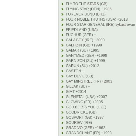
FLY TO THE STARS (GB)
FLYING STAR (DEN) +1985
FOREVER BOND (BRZ)
FOUR NOBLE TRUTHS (USA) +2018
FOUR STAR GENERAL (IRE) vykastrován
FRIEDLAND (USA)
FUCHUR (GER) +
GALA BOY (IRE) +2000
GALITZIN (GB) +1999
GAMAR (SU) +1995
GANYMED (GER) +1998
GARNIZON (SU) +1999
GARUN (SU) +2012
GASTON +
GAY DEVIL (GB)
GAY MINSTREL (FR) +2003
GILJAK (SU) +
GIMT +2014
GLENSTAL (USA) +2007
GLOWING (FR) +2005
GOD BLESS YOU (CZE)
GOODRICKE (GB)
GOSPORT (GB) +1997
GOURIEV (IRE)
GRADIVO (GER) +1962
GRANDCHANT (FR) +1993