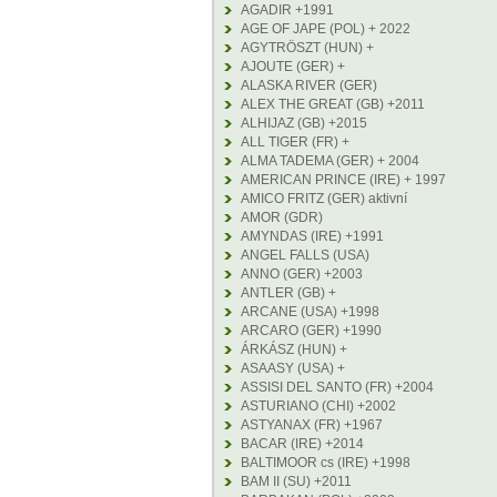
AGADIR +1991
AGE OF JAPE (POL) + 2022
AGYTRÖSZT (HUN) +
AJOUTE (GER) +
ALASKA RIVER (GER)
ALEX THE GREAT (GB) +2011
ALHIJAZ (GB) +2015
ALL TIGER (FR) +
ALMA TADEMA (GER) + 2004
AMERICAN PRINCE (IRE) + 1997
AMICO FRITZ (GER) aktivní
AMOR (GDR)
AMYNDAS (IRE) +1991
ANGEL FALLS (USA)
ANNO (GER) +2003
ANTLER (GB) +
ARCANE (USA) +1998
ARCARO (GER) +1990
ÁRKÁSZ (HUN) +
ASAASY (USA) +
ASSISI DEL SANTO (FR) +2004
ASTURIANO (CHI) +2002
ASTYANAX (FR) +1967
BACAR (IRE) +2014
BALTIMOOR cs (IRE) +1998
BAM II (SU) +2011