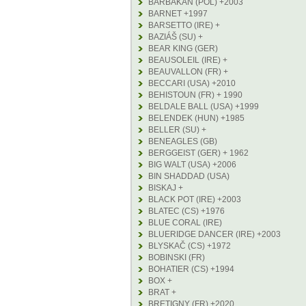
BARBAKAN (POL) +2003
BARNET +1997
BARSETTO (IRE) +
BAZIÁŠ (SU) +
BEAR KING (GER)
BEAUSOLEIL (IRE) +
BEAUVALLON (FR) +
BECCARI (USA) +2010
BEHISTOUN (FR) + 1990
BELDALE BALL (USA) +1999
BELENDEK (HUN) +1985
BELLER (SU) +
BENEAGLES (GB)
BERGGEIST (GER) + 1962
BIG WALT (USA) +2006
BIN SHADDAD (USA)
BISKAJ +
BLACK POT (IRE) +2003
BLATEC (CS) +1976
BLUE CORAL (IRE)
BLUERIDGE DANCER (IRE) +2003
BLYSKAČ (CS) +1972
BOBINSKI (FR)
BOHATIER (CS) +1994
BOX +
BRAT +
BRETIGNY (FR) +2020