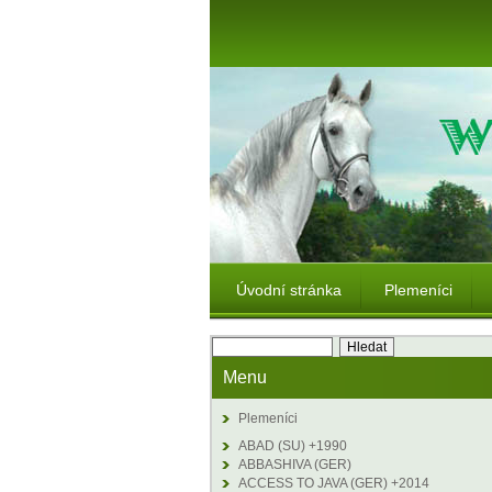
Úvodní stránka
Plemeníci
Menu
Plemeníci
ABAD (SU) +1990
ABBASHIVA (GER)
ACCESS TO JAVA (GER) +2014