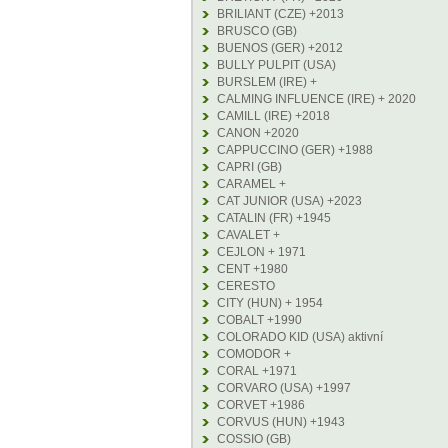
BRILIANT (CZE) +2013
BRUSCO (GB)
BUENOS (GER) +2012
BULLY PULPIT (USA)
BURSLEM (IRE) +
CALMING INFLUENCE (IRE) + 2020
CAMILL (IRE) +2018
CANON +2020
CAPPUCCINO (GER) +1988
CAPRI (GB)
CARAMEL +
CAT JUNIOR (USA) +2023
CATALIN (FR) +1945
CAVALET +
CEJLON + 1971
CENT +1980
CERESTO
CITY (HUN) + 1954
COBALT +1990
COLORADO KID (USA) aktivní
COMODOR +
CORAL +1971
CORVARO (USA) +1997
CORVET +1986
CORVUS (HUN) +1943
COSSIO (GB)