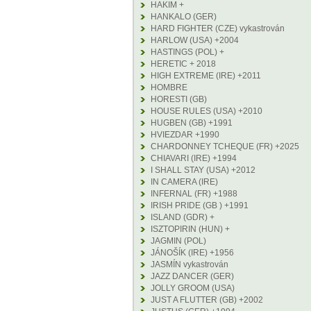
HAKIM +
HANKALO (GER)
HARD FIGHTER (CZE) vykastrován
HARLOW (USA) +2004
HASTINGS (POL) +
HERETIC + 2018
HIGH EXTREME (IRE) +2011
HOMBRE
HORESTI (GB)
HOUSE RULES (USA) +2010
HUGBEN (GB) +1991
HVIEZDAR +1990
CHARDONNEY TCHEQUE (FR) +2025
CHIAVARI (IRE) +1994
I SHALL STAY (USA) +2012
IN CAMERA (IRE)
INFERNAL (FR) +1988
IRISH PRIDE (GB ) +1991
ISLAND (GDR) +
ISZTOPIRIN (HUN) +
JAGMIN (POL)
JÁNOŠÍK (IRE) +1956
JASMÍN vykastrován
JAZZ DANCER (GER)
JOLLY GROOM (USA)
JUST A FLUTTER (GB) +2002