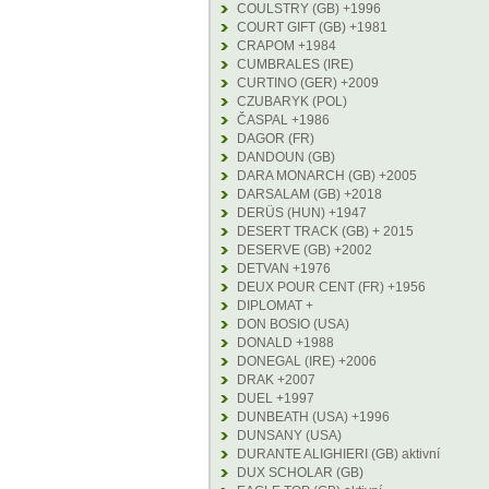
COULSTRY (GB) +1996
COURT GIFT (GB) +1981
CRAPOM +1984
CUMBRALES (IRE)
CURTINO (GER) +2009
CZUBARYK (POL)
ČASPAL +1986
DAGOR (FR)
DANDOUN (GB)
DARA MONARCH (GB) +2005
DARSALAM (GB) +2018
DERÜS (HUN) +1947
DESERT TRACK (GB) + 2015
DESERVE (GB) +2002
DETVAN +1976
DEUX POUR CENT (FR) +1956
DIPLOMAT +
DON BOSIO (USA)
DONALD +1988
DONEGAL (IRE) +2006
DRAK +2007
DUEL +1997
DUNBEATH (USA) +1996
DUNSANY (USA)
DURANTE ALIGHIERI (GB) aktivní
DUX SCHOLAR (GB)