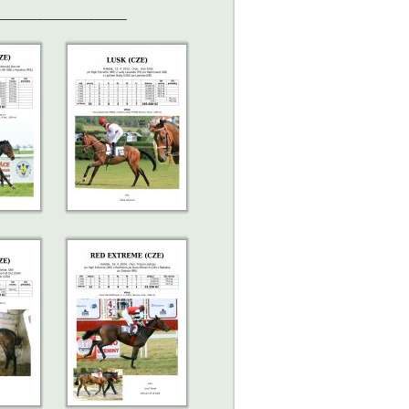
____________________