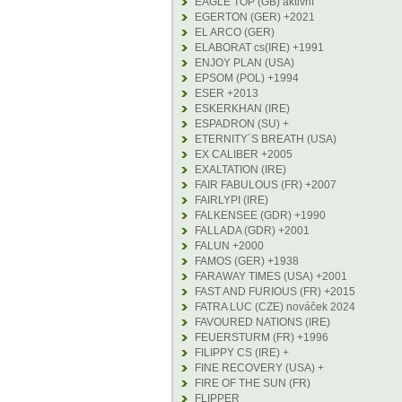
EAGLE TOP (GB) aktivní
EGERTON (GER) +2021
EL ARCO (GER)
ELABORAT cs(IRE) +1991
ENJOY PLAN (USA)
EPSOM (POL) +1994
ESER +2013
ESKERKHAN (IRE)
ESPADRON (SU) +
ETERNITY´S BREATH (USA)
EX CALIBER +2005
EXALTATION (IRE)
FAIR FABULOUS (FR) +2007
FAIRLYPI (IRE)
FALKENSEE (GDR) +1990
FALLADA (GDR) +2001
FALUN +2000
FAMOS (GER) +1938
FARAWAY TIMES (USA) +2001
FAST AND FURIOUS (FR) +2015
FATRA LUC (CZE) nováček 2024
FAVOURED NATIONS (IRE)
FEUERSTURM (FR) +1996
FILIPPY CS (IRE) +
FINE RECOVERY (USA) +
FIRE OF THE SUN (FR)
FLIPPER