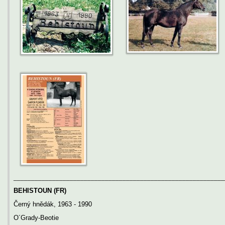
____________________________________________________________
BEHISTOUN (FR)
Černý hnědák, 1963 - 1990
O´Grady-Beotie