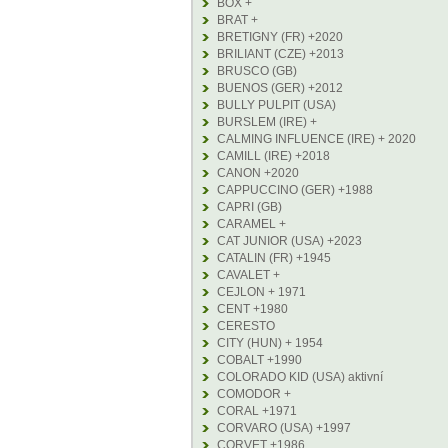
BOX +
BRAT +
BRETIGNY (FR) +2020
BRILIANT (CZE) +2013
BRUSCO (GB)
BUENOS (GER) +2012
BULLY PULPIT (USA)
BURSLEM (IRE) +
CALMING INFLUENCE (IRE) + 2020
CAMILL (IRE) +2018
CANON +2020
CAPPUCCINO (GER) +1988
CAPRI (GB)
CARAMEL +
CAT JUNIOR (USA) +2023
CATALIN (FR) +1945
CAVALET +
CEJLON + 1971
CENT +1980
CERESTO
CITY (HUN) + 1954
COBALT +1990
COLORADO KID (USA) aktivní
COMODOR +
CORAL +1971
CORVARO (USA) +1997
CORVET +1986