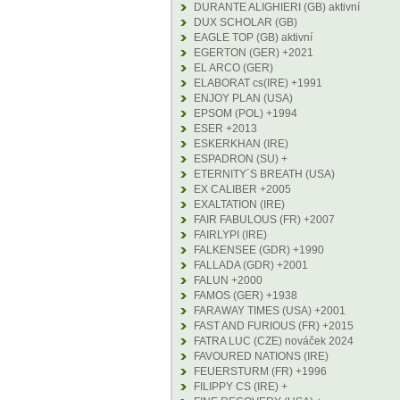
DURANTE ALIGHIERI (GB) aktivní
DUX SCHOLAR (GB)
EAGLE TOP (GB) aktivní
EGERTON (GER) +2021
EL ARCO (GER)
ELABORAT cs(IRE) +1991
ENJOY PLAN (USA)
EPSOM (POL) +1994
ESER +2013
ESKERKHAN (IRE)
ESPADRON (SU) +
ETERNITY´S BREATH (USA)
EX CALIBER +2005
EXALTATION (IRE)
FAIR FABULOUS (FR) +2007
FAIRLYPI (IRE)
FALKENSEE (GDR) +1990
FALLADA (GDR) +2001
FALUN +2000
FAMOS (GER) +1938
FARAWAY TIMES (USA) +2001
FAST AND FURIOUS (FR) +2015
FATRA LUC (CZE) nováček 2024
FAVOURED NATIONS (IRE)
FEUERSTURM (FR) +1996
FILIPPY CS (IRE) +