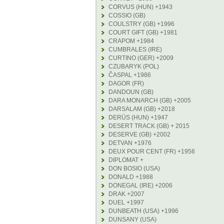
CORVUS (HUN) +1943
COSSIO (GB)
COULSTRY (GB) +1996
COURT GIFT (GB) +1981
CRAPOM +1984
CUMBRALES (IRE)
CURTINO (GER) +2009
CZUBARYK (POL)
ČASPAL +1986
DAGOR (FR)
DANDOUN (GB)
DARA MONARCH (GB) +2005
DARSALAM (GB) +2018
DERÜS (HUN) +1947
DESERT TRACK (GB) + 2015
DESERVE (GB) +2002
DETVAN +1976
DEUX POUR CENT (FR) +1956
DIPLOMAT +
DON BOSIO (USA)
DONALD +1988
DONEGAL (IRE) +2006
DRAK +2007
DUEL +1997
DUNBEATH (USA) +1996
DUNSANY (USA)