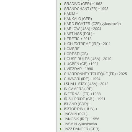
GRADIVO (GER) +1962
GRANDCHANT (FR) +1993
HAKIM +
HANKALO (GER)
HARD FIGHTER (CZE) vykastrován
HARLOW (USA) +2004
HASTINGS (POL) +
HERETIC + 2018
HIGH EXTREME (IRE) +2011
HOMBRE
HORESTI (GB)
HOUSE RULES (USA) +2010
HUGBEN (GB) +1991
HVIEZDAR +1990
CHARDONNEY TCHEQUE (FR) +2025
CHIAVARI (IRE) +1994
I SHALL STAY (USA) +2012
IN CAMERA (IRE)
INFERNAL (FR) +1988
IRISH PRIDE (GB ) +1991
ISLAND (GDR) +
ISZTOPIRIN (HUN) +
JAGMIN (POL)
JÁNOŠÍK (IRE) +1956
JASMÍN vykastrován
JAZZ DANCER (GER)