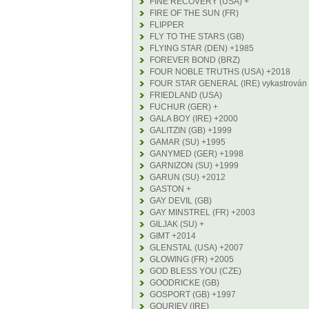
FINE RECOVERY (USA) +
FIRE OF THE SUN (FR)
FLIPPER
FLY TO THE STARS (GB)
FLYING STAR (DEN) +1985
FOREVER BOND (BRZ)
FOUR NOBLE TRUTHS (USA) +2018
FOUR STAR GENERAL (IRE) vykastrován
FRIEDLAND (USA)
FUCHUR (GER) +
GALA BOY (IRE) +2000
GALITZIN (GB) +1999
GAMAR (SU) +1995
GANYMED (GER) +1998
GARNIZON (SU) +1999
GARUN (SU) +2012
GASTON +
GAY DEVIL (GB)
GAY MINSTREL (FR) +2003
GILJAK (SU) +
GIMT +2014
GLENSTAL (USA) +2007
GLOWING (FR) +2005
GOD BLESS YOU (CZE)
GOODRICKE (GB)
GOSPORT (GB) +1997
GOURIEV (IRE)