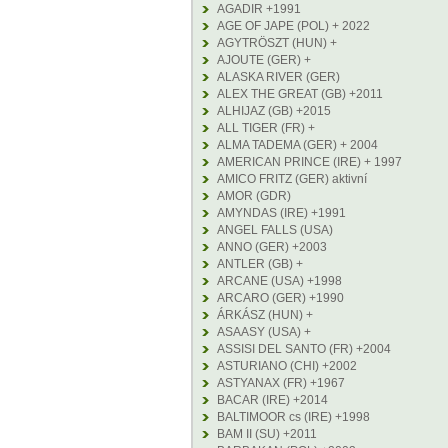
AGADIR +1991
AGE OF JAPE (POL) + 2022
AGYTRÖSZT (HUN) +
AJOUTE (GER) +
ALASKA RIVER (GER)
ALEX THE GREAT (GB) +2011
ALHIJAZ (GB) +2015
ALL TIGER (FR) +
ALMA TADEMA (GER) + 2004
AMERICAN PRINCE (IRE) + 1997
AMICO FRITZ (GER) aktivní
AMOR (GDR)
AMYNDAS (IRE) +1991
ANGEL FALLS (USA)
ANNO (GER) +2003
ANTLER (GB) +
ARCANE (USA) +1998
ARCARO (GER) +1990
ÁRKÁSZ (HUN) +
ASAASY (USA) +
ASSISI DEL SANTO (FR) +2004
ASTURIANO (CHI) +2002
ASTYANAX (FR) +1967
BACAR (IRE) +2014
BALTIMOOR cs (IRE) +1998
BAM II (SU) +2011