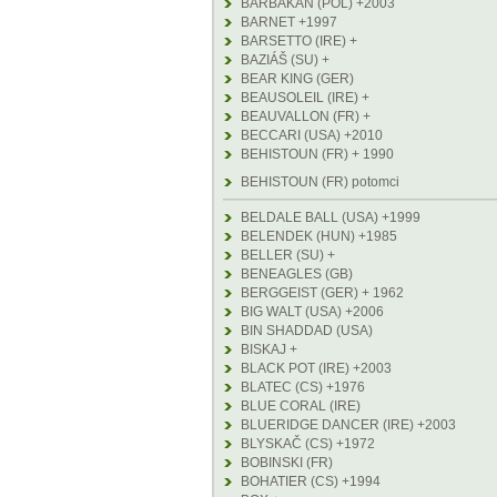
BARBAKAN (POL) +2003
BARNET +1997
BARSETTO (IRE) +
BAZIÁŠ (SU) +
BEAR KING (GER)
BEAUSOLEIL (IRE) +
BEAUVALLON (FR) +
BECCARI (USA) +2010
BEHISTOUN (FR) + 1990
BEHISTOUN (FR) potomci
BELDALE BALL (USA) +1999
BELENDEK (HUN) +1985
BELLER (SU) +
BENEAGLES (GB)
BERGGEIST (GER) + 1962
BIG WALT (USA) +2006
BIN SHADDAD (USA)
BISKAJ +
BLACK POT (IRE) +2003
BLATEC (CS) +1976
BLUE CORAL (IRE)
BLUERIDGE DANCER (IRE) +2003
BLYSKAČ (CS) +1972
BOBINSKI (FR)
BOHATIER (CS) +1994