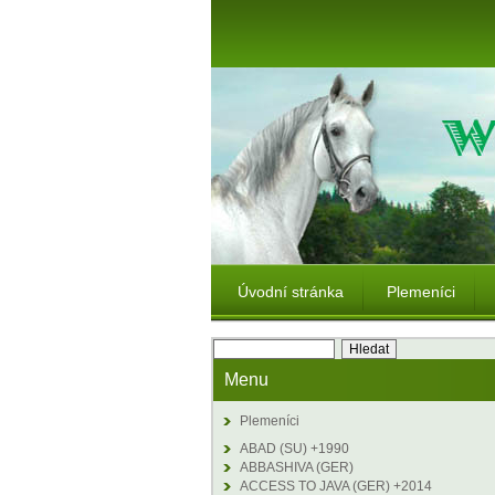
Úvodní stránka
Plemeníci
Menu
Plemeníci
ABAD (SU) +1990
ABBASHIVA (GER)
ACCESS TO JAVA (GER) +2014